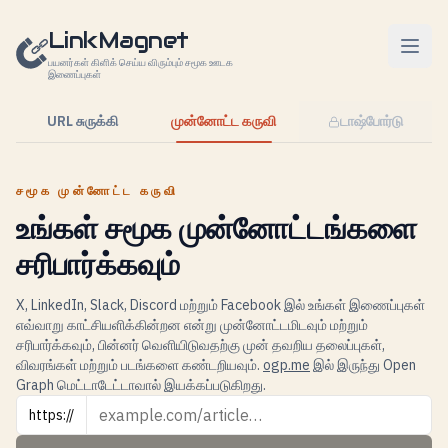
உள்ளடக்கத்திற்கு செல்லவும்
LinkMagnet
பயனர்கள் கிளிக் செய்ய விரும்பும் சமூக ஊடக
இணைப்புகள்
URL சுருக்கி
முன்னோட்ட கருவி
டாஷ்போர்டு
சமூக முன்னோட்ட கருவி
உங்கள் சமூக முன்னோட்டங்களை
சரிபார்க்கவும்
X, LinkedIn, Slack, Discord மற்றும் Facebook இல் உங்கள் இணைப்புகள்
எவ்வாறு காட்சியளிக்கின்றன என்று முன்னோட்டமிடவும் மற்றும்
சரிபார்க்கவும், பின்னர் வெளியிடுவதற்கு முன் தவறிய தலைப்புகள்,
விவரங்கள் மற்றும் படங்களை கண்டறியவும்.
ogp.me
இல் இருந்து Open
Graph மெட்டாடேட்டாவால் இயக்கப்படுகிறது.
URL
https://