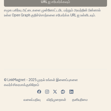
URL ஐ சரிபார்க்கவும்
சமூக பகிர்வு அட்டைகளை முன்னோட்டமிட மற்றும் அவற்றின் பின்னால்
உள்ள Open Graph குறிச்சொற்களை சரிபார்க்க URL ஐ உள்ளிடவும்.
© LinkMagnet - 2025 முதல் உங்கள் இணைப்புகளை
கவர்ச்சிகரமாக்குகிறோம்
வலைப்பதிவு
விதிமுறைகள்
தனியுரிமை