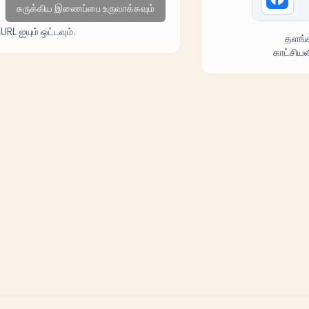
சுருக்கிய இணைப்பை உருவாக்கவும்
L ஐயும் ஒட்டவும்.
தளங்க
காட்சிய