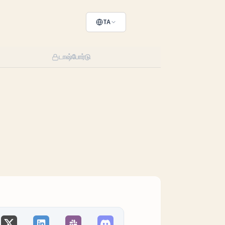
TA
டாஷ்போர்டு