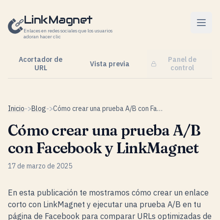
Saltar al contenido
LinkMagnet
Enlaces en redes sociales que los usuarios
adoran hacer clic
Acortador de
Panel de
Vista previa
URL
control
Inicio
->
Blog
->
Cómo crear una prueba A/B con Facebook y LinkMagnet
Cómo crear una prueba A/B
con Facebook y LinkMagnet
17 de marzo de 2025
En esta publicación te mostramos cómo crear un enlace
corto con LinkMagnet y ejecutar una prueba A/B en tu
página de Facebook para comparar URLs optimizadas de