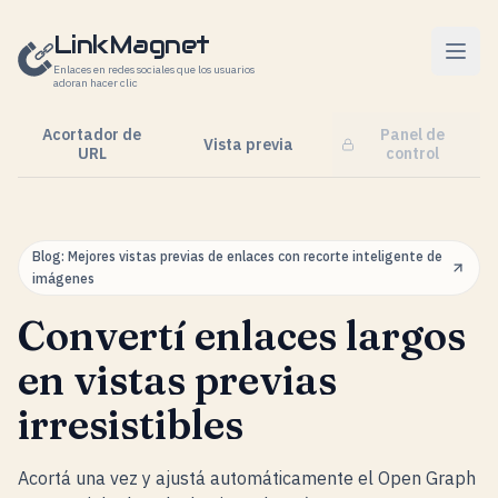
Saltar al contenido
LinkMagnet
Enlaces en redes sociales que los usuarios
adoran hacer clic
Acortador de
Panel de
Vista previa
URL
control
Blog: Mejores vistas previas de enlaces con recorte inteligente de
imágenes
Convertí enlaces largos
en vistas previas
irresistibles
Acortá una vez y ajustá automáticamente el Open Graph