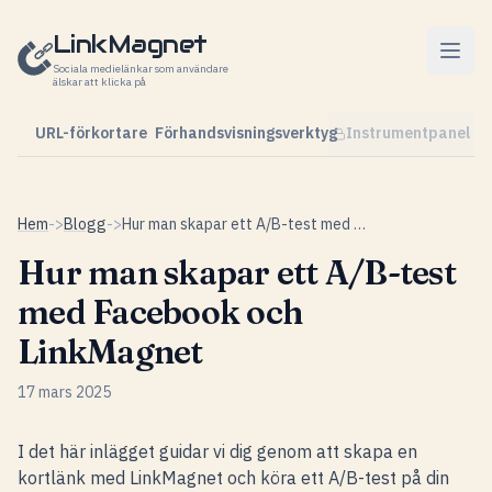
Hoppa till innehåll
LinkMagnet
Sociala medielänkar som användare
älskar att klicka på
URL-förkortare
Förhandsvisningsverktyg
Instrumentpanel
Hem
->
Blogg
->
Hur man skapar ett A/B-test med Facebook och LinkMagnet
Hur man skapar ett A/B-test
med Facebook och
LinkMagnet
17 mars 2025
I det här inlägget guidar vi dig genom att skapa en
kortlänk med LinkMagnet och köra ett A/B-test på din