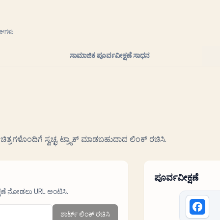
್‌ಗಳು
ಸಾಮಾಜಿಕ ಪೂರ್ವವೀಕ್ಷಣೆ ಸಾಧನ
ಚಿತ್ರಗಳೊಂದಿಗೆ ಸ್ವಚ್ಛ, ಟ್ರ್ಯಾಕ್ ಮಾಡಬಹುದಾದ ಲಿಂಕ್ ರಚಿಸಿ.
ಪೂರ್ವವೀಕ್ಷಣೆ
್ಷಣೆ ನೋಡಲು URL ಅಂಟಿಸಿ.
ಶಾರ್ಟ್ ಲಿಂಕ್ ರಚಿಸಿ