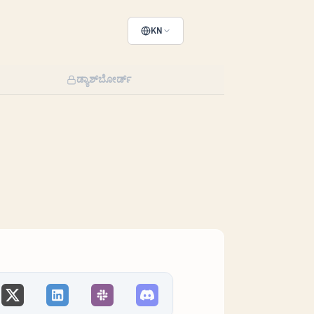
KN
ಡ್ಯಾಶ್‌ಬೋರ್ಡ್