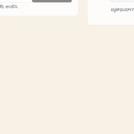
L ಅಂಟಿಸಿ.
ಪ್ಲಾಟ್‌ಫಾರ್ಮ್‌