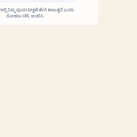
ಗಳಲ್ಲಿ ನಿಮ್ಮ ಪೂರ್ವವೀಕ್ಷಣೆ ಹೇಗೆ ಕಾಣುತ್ತದೆ ಎಂದು
ನೋಡಲು URL ಅಂಟಿಸಿ.