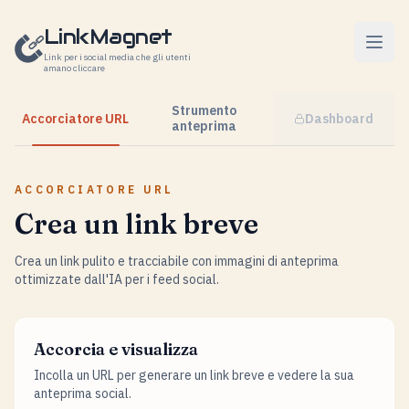
Vai al contenuto
LinkMagnet
Link per i social media che gli utenti
amano cliccare
Strumento
Accorciatore URL
Dashboard
anteprima
ACCORCIATORE URL
Crea un link breve
Crea un link pulito e tracciabile con immagini di anteprima
ottimizzate dall'IA per i feed social.
Accorcia e visualizza
Incolla un URL per generare un link breve e vedere la sua
anteprima social.