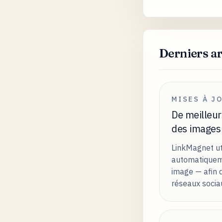
Derniers ar
MISES À J
De meilleur
des images
LinkMagnet uti
automatiqueme
image — afin q
réseaux socia