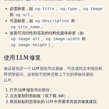
必需
标签，如
、
、
og
:
title
og
:
type
og
:
image
和
。
og
:
url
可选
标签，如
和
og
:
description
。
og
:
site_name
改善可访问性和渲染的
结构化
媒体标签（如
、
和
og
:
image
:
alt
og
:
image
:
width
）。
og
:
image
:
height
使用 LLM 修复
验证器包含一个
LLM 报告导出
面板，可生成纯文本报告和
即用型提示。这有助于您将完整上下文的审核传递给
LLM。
打开
LLM 报告导出
部分。
点击
复制到剪贴板
（或
下载 .txt
）。
将其粘贴到您喜欢的 LLM 中并要求其提供修复建议。