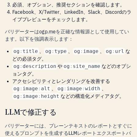
必須
、
オプション
、
推奨
セクションを確認します。
Facebook、X/Twitter、LinkedIn、Slack、Discordのラ
イブプレビューをチェックします。
バリデーターは
ogp.me
を正確な情報源として使用してい
ます。以下を強調表示します：
、
、
、
な
og
:
title
og
:
type
og
:
image
og
:
url
どの
必須
タグ。
や
などの
オプシ
og
:
description
og
:
site_name
ョン
タグ。
アクセシビリティとレンダリングを改善する
、
、
og
:
image
:
alt
og
:
image
:
width
などの
構造化
メディアタグ。
og
:
image
:
height
LLMで修正する
バリデーターには、プレーンテキストのレポートとすぐに
使えるプロンプトを生成する
LLMレポートエクスポート
パ