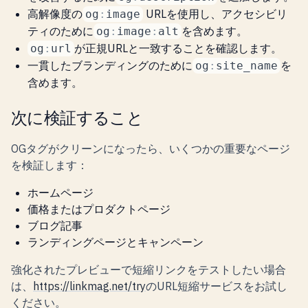
高解像度の
URLを使用し、アクセシビリ
og
:
image
ティのために
を含めます。
og
:
image
:
alt
が正規URLと一致することを確認します。
og
:
url
一貫したブランディングのために
を
og
:
site_name
含めます。
次に検証すること
OGタグがクリーンになったら、いくつかの重要なページ
を検証します：
ホームページ
価格またはプロダクトページ
ブログ記事
ランディングページとキャンペーン
強化されたプレビューで短縮リンクをテストしたい場合
は、
https://linkmag.net/try
のURL短縮サービスをお試し
ください。