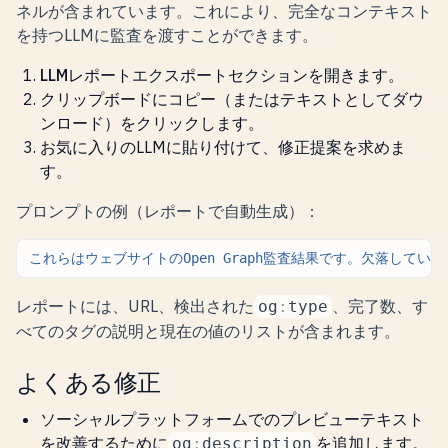
ネルが含まれています。これにより、完全なコンテキスト
を持つLLMに監査を渡すことができます。
LLMレポートエクスポート
セクションを開きます。
クリップボードにコピー
（または
テキストとしてダウ
ンロード
）をクリックします。
お気に入りのLLMに貼り付けて、修正提案を求めま
す。
プロンプトの例（レポートで自動生成）：
これらはウェブサイトのOpen
Graph監査結果です。欠落して
レポートには、URL、検出された
、完了数、す
og
:
type
べてのタグの説明と現在の値のリストが含まれます。
よくある修正
ソーシャルプラットフォームでのプレビューテキスト
を改善するために
を追加します。
og
:
description