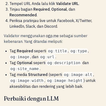
Tempel URL Anda lalu klik
Validate URL
.
Tinjau bagian
Required
,
Optional
, dan
Recommended
.
Periksa pratinjau live untuk Facebook, X/Twitter,
LinkedIn, Slack, dan Discord.
Validator menggunakan
ogp.me
sebagai sumber
kebenaran. Yang ditandai meliputi:
Tag
Required
seperti
,
,
og
:
title
og
:
type
, dan
.
og
:
image
og
:
url
Tag
Optional
seperti
dan
og
:
description
.
og
:
site_name
Tag media
Structured
(seperti
,
og
:
image
:
alt
,
) untuk
og
:
image
:
width
og
:
image
:
height
aksesibilitas dan rendering yang lebih baik.
Perbaiki dengan LLM