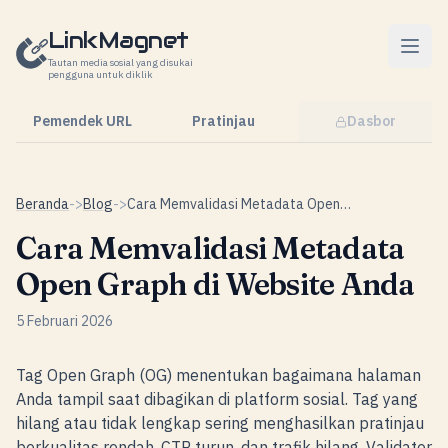
Lewati ke konten
LinkMagnet
Tautan media sosial yang disukai
pengguna untuk diklik
Pemendek URL
Pratinjau
Dasbor
Beranda
->
Blog
->
Cara Memvalidasi Metadata Open Graph di Website Anda
Cara Memvalidasi Metadata
Open Graph di Website Anda
5 Februari 2026
Tag Open Graph (OG) menentukan bagaimana halaman
Anda tampil saat dibagikan di platform sosial. Tag yang
hilang atau tidak lengkap sering menghasilkan pratinjau
berkualitas rendah, CTR turun, dan trafik hilang. Validator