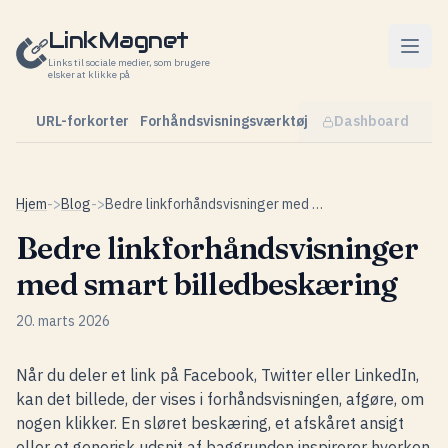
Spring til indhold
LinkMagnet
Links til sociale medier, som brugere
elsker at klikke på
URL-forkorter
Forhåndsvisningsværktøj
Dashboard
Hjem
->
Blog
->
Bedre linkforhåndsvisninger med smart billedbeskæring
Bedre linkforhåndsvisninger
med smart billedbeskæring
20. marts 2026
Når du deler et link på Facebook, Twitter eller LinkedIn,
kan det billede, der vises i forhåndsvisningen, afgøre, om
nogen klikker. En sløret beskæring, et afskåret ansigt
eller et generisk udsnit af baggrunden inspirerer hverken